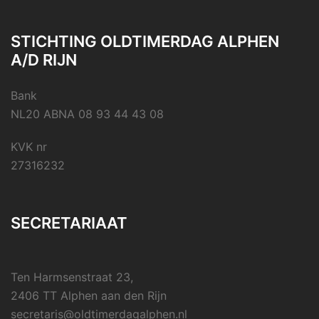
STICHTING OLDTIMERDAG ALPHEN
A/D RIJN
Bank
NL20 ABNA 08 93 44 43 08
KVK nr
27316232
SECRETARIAAT
Ten Harmsenstraat 23,
2406 TT Alphen aan den Rijn
secretaris@oldtimerdagalphen.nl