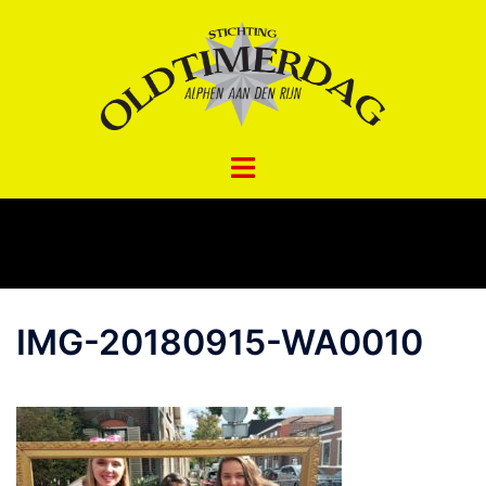
Spring
naar
inhoud
IMG-20180915-WA0010