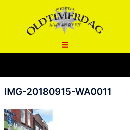
Spring
naar
inhoud
IMG-20180915-WA0011