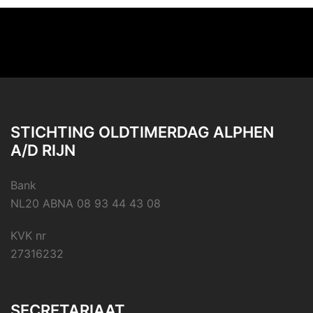
STICHTING OLDTIMERDAG ALPHEN
A/D RIJN
Bank
NL20 ABNA 08 93 44 43 08
KVK nr
27316232
SECRETARIAAT