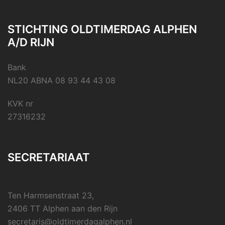
STICHTING OLDTIMERDAG ALPHEN
A/D RIJN
Bank
NL20 ABNA 08 93 44 43 08
KVK nr
27316232
SECRETARIAAT
Ten Harmsenstraat 23,
2406 TT Alphen aan den Rijn
secretaris@oldtimerdagalphen.nl