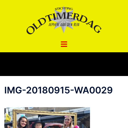
Spring
naar
inhoud
IMG-20180915-WA0029