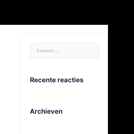
or Xtra info
Facebook
Video
Zoeken
naar:
Recente reacties
Archieven