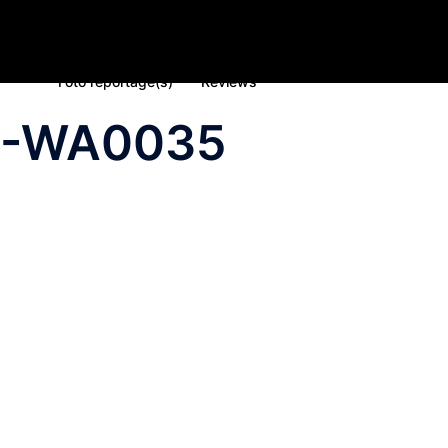
Home
Nieuws
Inschrijving deelname 2023
Spons
Foto reportage(s)
Reviews
5-WA0035