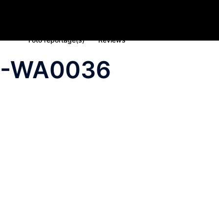
Home
Nieuws
Inschrijving deelname 2023
Spons
Foto reportage(s)
Reviews
5-WA0036