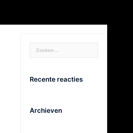
or Xtra info
Facebook
Video
Zoeken
naar:
Recente reacties
Archieven