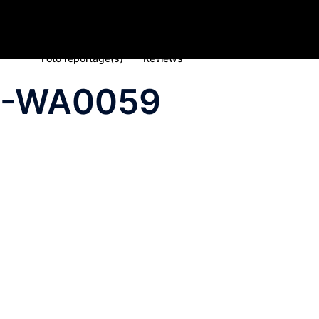
Home
Nieuws
Inschrijving deelname 2023
Spons
Foto reportage(s)
Reviews
5-WA0059