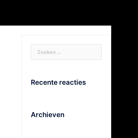
or Xtra info
Facebook
Video
Zoeken
naar:
Recente reacties
Archieven