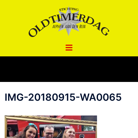
Spring
naar
inhoud
IMG-20180915-WA0065