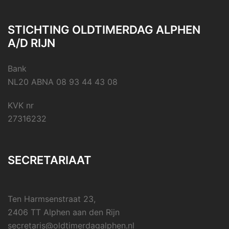
STICHTING OLDTIMERDAG ALPHEN
A/D RIJN
Bank
NL20 ABNA 08 93 44 43 08
KVK nr
27316232
SECRETARIAAT
Ten Harmsenstraat 23,
2406 TT Alphen aan den Rijn
secretaris@oldtimerdagalphen.nl