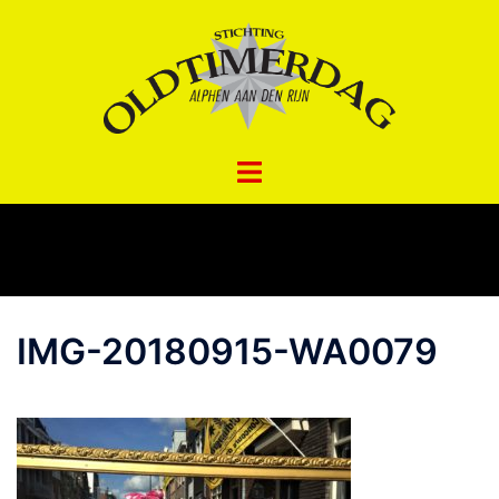
Spring
naar
inhoud
IMG-20180915-WA0079