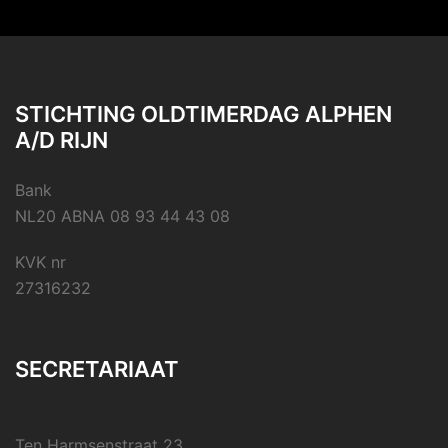
STICHTING OLDTIMERDAG ALPHEN
A/D RIJN
Bank
NL20 ABNA 08 93 44 43 08
KVK nr
27316232
SECRETARIAAT
Ten Harmsenstraat 23,