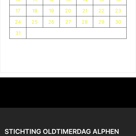
17
18
19
20
21
22
23
24
25
26
27
28
29
30
31
STICHTING OLDTIMERDAG ALPHEN