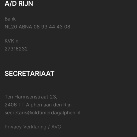
A/D RIJN
Bank
NL20 ABNA 08 93 44 43 08
KVK nr
27316232
SECRETARIAAT
Ten Harmsenstraat 23,
2406 TT Alphen aan den Rijn
secretaris@oldtimerdagalphen.nl
Privacy Verklaring / AVG