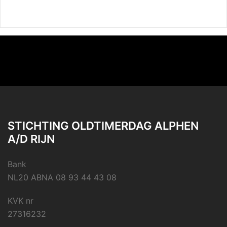
STICHTING OLDTIMERDAG ALPHEN
A/D RIJN
Bank
NL20 ABNA 08 93 44 43 08
KVK nr
27316232