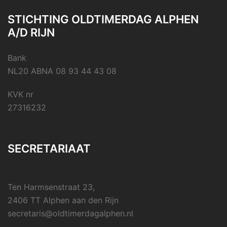
STICHTING OLDTIMERDAG ALPHEN
A/D RIJN
Bank
NL20 ABNA 08 93 44 43 08
KVK nr
27316232
SECRETARIAAT
Ten Harmsenstraat 23,
2406 TT Alphen aan den Rijn
secretaris@oldtimerdagalphen.nl