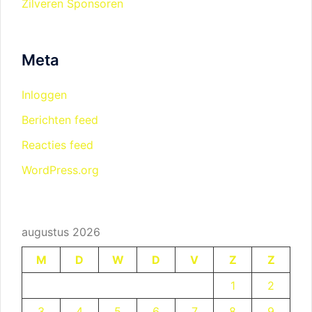
Zilveren Sponsoren
Meta
Inloggen
Berichten feed
Reacties feed
WordPress.org
augustus 2026
M
D
W
D
V
Z
Z
1
2
3
4
5
6
7
8
9