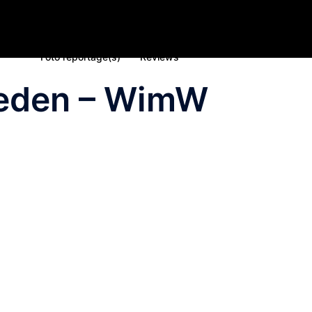
Home
Nieuws
Inschrijving deelname 2023
Spons
Foto reportage(s)
Reviews
leden – WimW