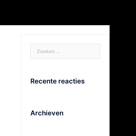
or Xtra info
Facebook
Video
Zoeken
naar:
Recente reacties
Archieven