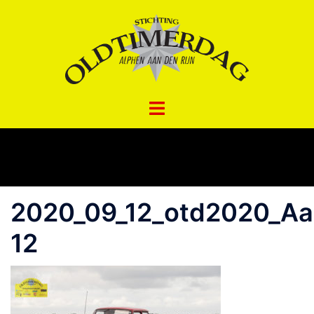
Spring
naar
inhoud
2020_09_12_otd2020_A
12