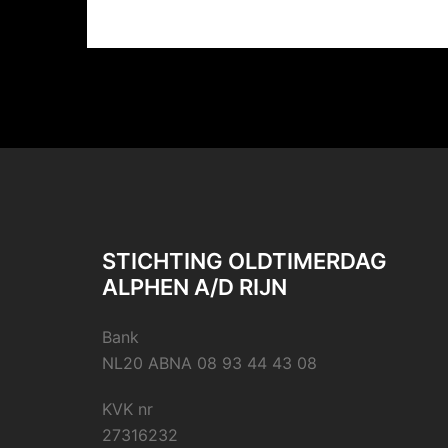
STICHTING OLDTIMERDAG
ALPHEN A/D RIJN
Bank
NL20 ABNA 08 93 44 43 08
KVK nr
27316232