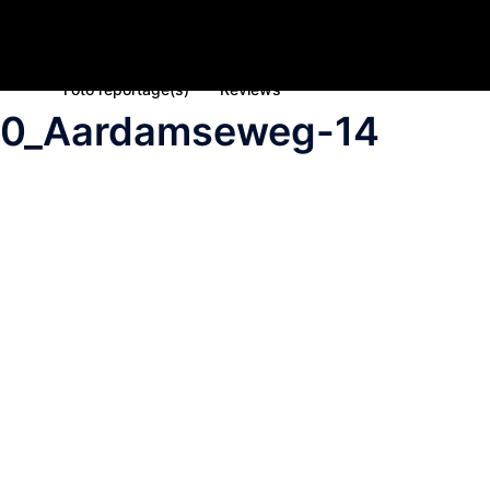
Home
Nieuws
Inschrijving deelname 2023
Spons
Foto reportage(s)
Reviews
20_Aardamseweg-14