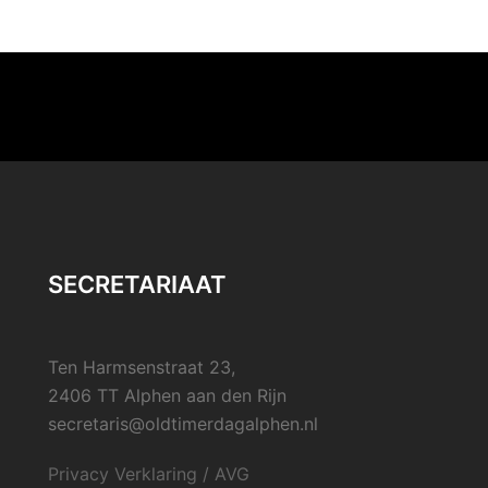
SECRETARIAAT
Ten Harmsenstraat 23,
2406 TT Alphen aan den Rijn
secretaris@oldtimerdagalphen.nl
Privacy Verklaring / AVG