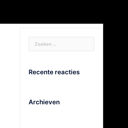
or Xtra info
Facebook
Video
Zoeken
naar:
Recente reacties
Archieven