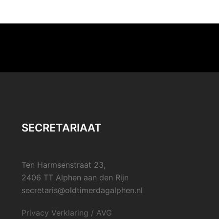
SECRETARIAAT
Ten Harmsenstraat 23,
2406 TT Alphen aan den Rijn
secretaris@oldtimerdagalphen.nl
Privacy Verklaring / AVG