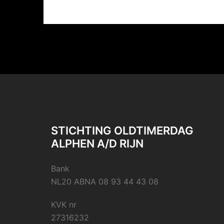
STICHTING OLDTIMERDAG
ALPHEN A/D RIJN
Bank
NL20 ABNA 08 93 44 43 08
KVK nr
27316232