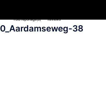
Home
Nieuws
Inschrijving deelname 2023
Spons
Foto reportage(s)
Reviews
20_Aardamseweg-38