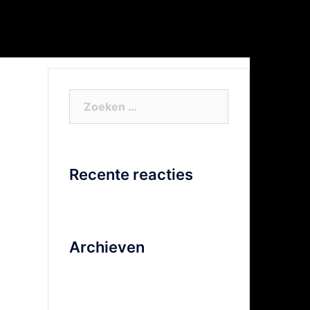
or Xtra info
Facebook
Video
Zoeken
naar:
Recente reacties
Archieven