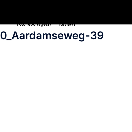
Home
Nieuws
Inschrijving deelname 2023
Spons
Foto reportage(s)
Reviews
20_Aardamseweg-39