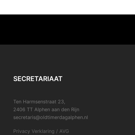
SECRETARIAAT
Ten Harmsenstraat 23,
2406 TT Alphen aan den Rijn
secretaris@oldtimerdagalphen.nl
Privacy Verklaring / AVG