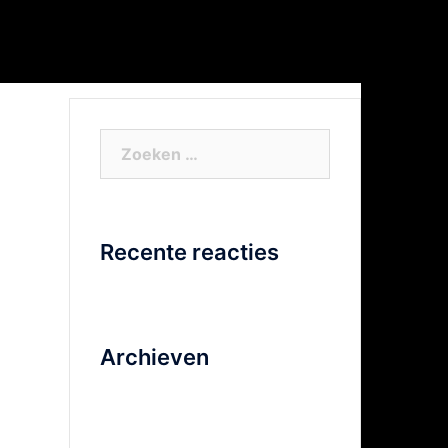
or Xtra info
Facebook
Video
Zoeken
naar:
Recente reacties
Archieven