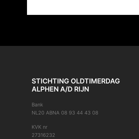
STICHTING OLDTIMERDAG
ALPHEN A/D RIJN
Bank
NL20 ABNA 08 93 44 43 08
KVK nr
27316232