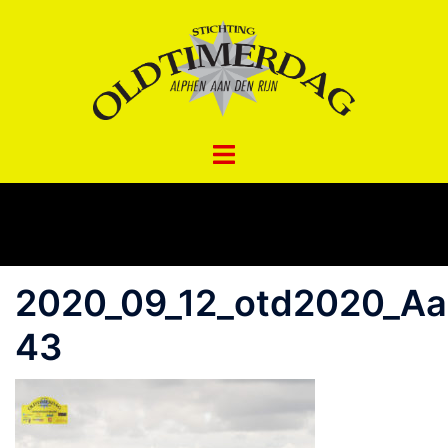
Spring
naar
inhoud
2020_09_12_otd2020_A
43