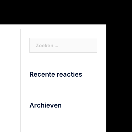
or Xtra info
Facebook
Video
Zoeken
naar:
Recente reacties
Archieven