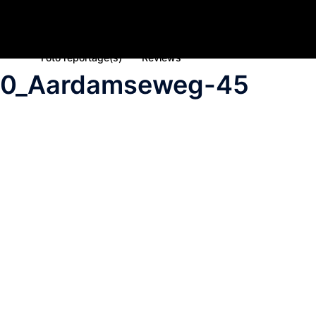
Home
Nieuws
Inschrijving deelname 2023
Spons
Foto reportage(s)
Reviews
20_Aardamseweg-45