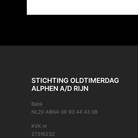
STICHTING OLDTIMERDAG
ALPHEN A/D RIJN
Bank
NL20 ABNA 08 93 44 43 08
KVK nr
27316232