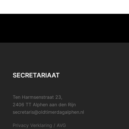
SECRETARIAAT
Ten Harmsenstraat 23,
2406 TT Alphen aan den Rijn
secretaris@oldtimerdagalphen.nl
Privacy Verklaring / AVG