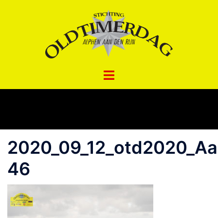
Spring
naar
inhoud
2020_09_12_otd2020_A
46