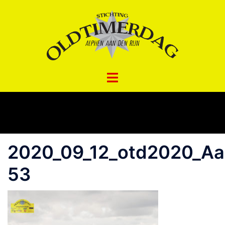
Spring
naar
inhoud
2020_09_12_otd2020_A
53