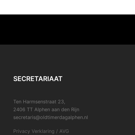
SECRETARIAAT
Ten Harmsenstraat 23,
2406 TT Alphen aan den Rijn
secretaris@oldtimerdagalphen.nl
Privacy Verklaring / AVG