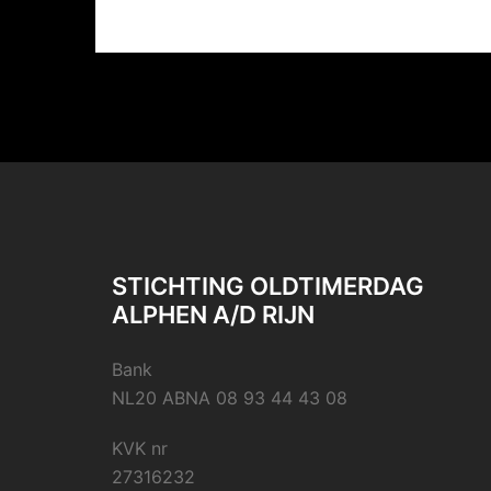
STICHTING OLDTIMERDAG
ALPHEN A/D RIJN
Bank
NL20 ABNA 08 93 44 43 08
KVK nr
27316232