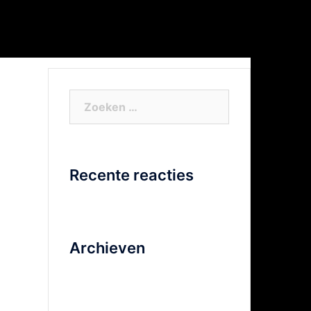
or Xtra info
Facebook
Video
Zoeken
naar:
Recente reacties
Archieven