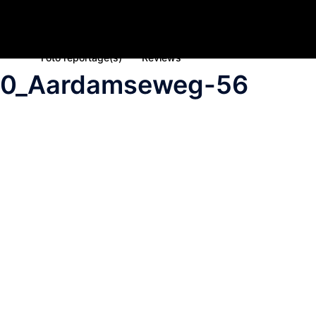
Home
Nieuws
Inschrijving deelname 2023
Spons
Foto reportage(s)
Reviews
20_Aardamseweg-56