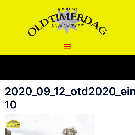
Spring
naar
inhoud
2020_09_12_otd2020_ei
10