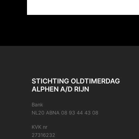
STICHTING OLDTIMERDAG
ALPHEN A/D RIJN
Bank
NL20 ABNA 08 93 44 43 08
KVK nr
27316232