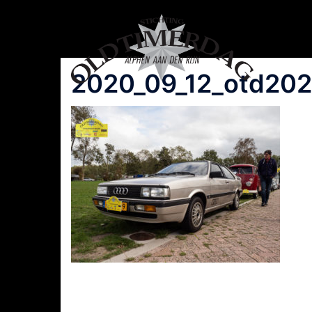
Spring
naar
inhoud
2020_09_12_otd202