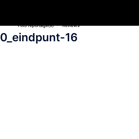
Home
Nieuws
Inschrijving deelname 2023
Spons
Foto reportage(s)
Reviews
0_eindpunt-16