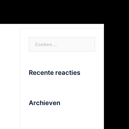
or Xtra info
Facebook
Video
Zoeken
naar:
Recente reacties
Archieven