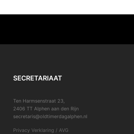
SECRETARIAAT
Ten Harmsenstraat 23,
2406 TT Alphen aan den Rijn
secretaris@oldtimerdagalphen.nl
Privacy Verklaring / AVG