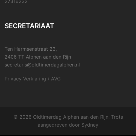
27316232
SECRETARIAAT
Ten Harmsenstraat 23,
2406 TT Alphen aan den Rijn
secretaris@oldtimerdagalphen.nl
Privacy Verklaring / AVG
© 2026 Oldtimerdag Alphen aan den Rijn. Trots
aangedreven door
Sydney