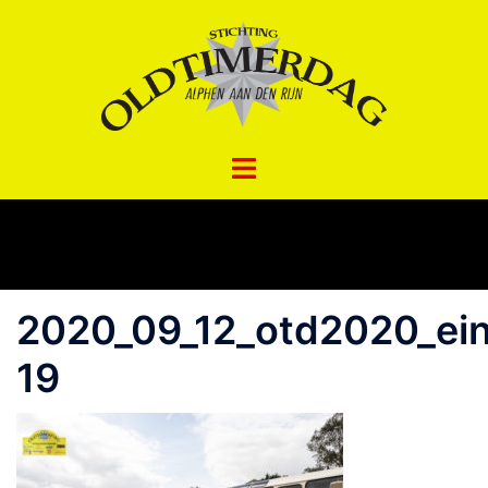
Spring
naar
inhoud
2020_09_12_otd2020_ei
19