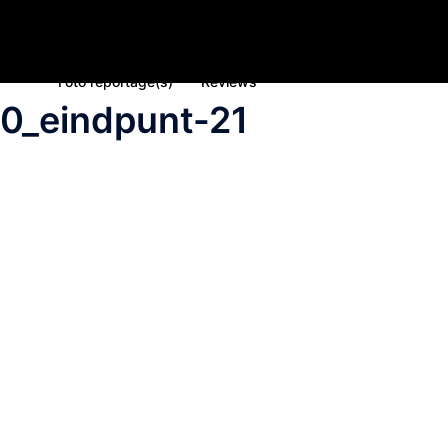
Home
Nieuws
Inschrijving deelname 2023
Spons
Foto reportage(s)
Reviews
0_eindpunt-21