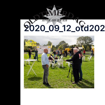
Spring
naar
inhoud
2020_09_12_otd202