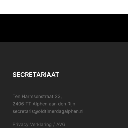
SECRETARIAAT
Ten Harmsenstraat 23,
2406 TT Alphen aan den Rijn
secretaris@oldtimerdagalphen.nl
Privacy Verklaring / AVG