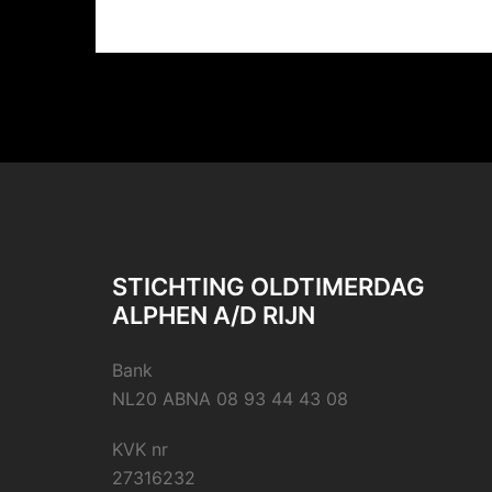
STICHTING OLDTIMERDAG
ALPHEN A/D RIJN
Bank
NL20 ABNA 08 93 44 43 08
KVK nr
27316232