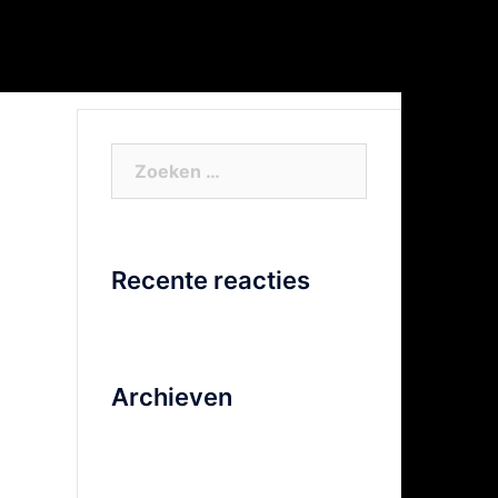
or Xtra info
Facebook
Video
Zoeken
naar:
Recente reacties
Archieven