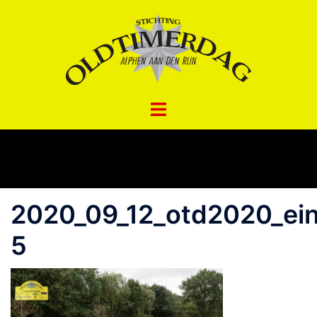
Spring
naar
inhoud
2020_09_12_otd2020_ei
5