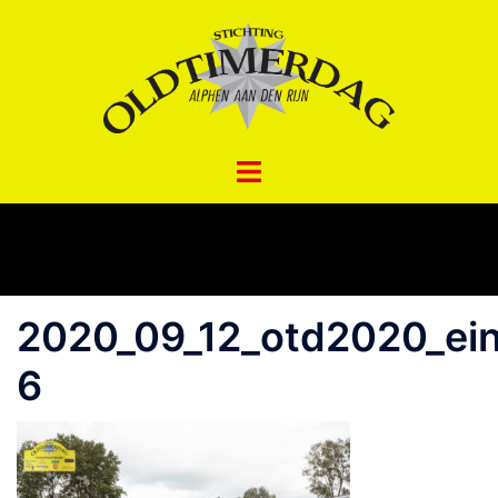
Spring
naar
inhoud
2020_09_12_otd2020_ei
6