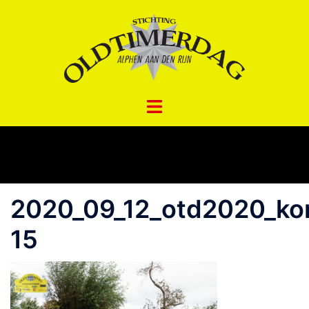
Spring
naar
inhoud
2020_09_12_otd2020_ko
15