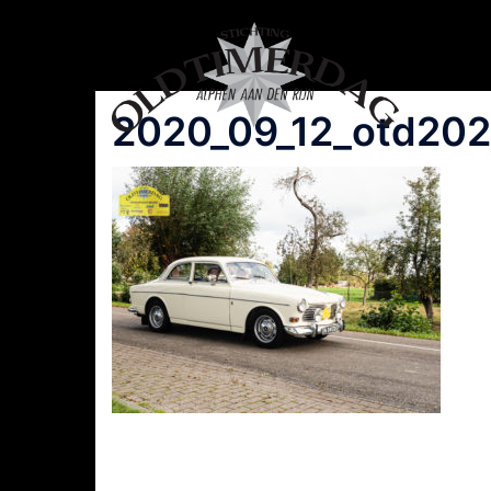
Spring
naar
inhoud
2020_09_12_otd202