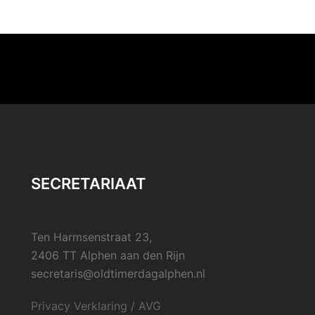
SECRETARIAAT
Ten Harmsenstraat 23,
2406 TT Alphen aan den Rijn
secretaris@oldtimerdagalphen.nl
Privacy Verklaring / AVG