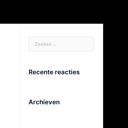
or Xtra info
Facebook
Video
Zoeken
naar:
Recente reacties
Archieven