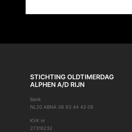
STICHTING OLDTIMERDAG
ALPHEN A/D RIJN
Bank
NL20 ABNA 08 93 44 43 08
KVK nr
27316232