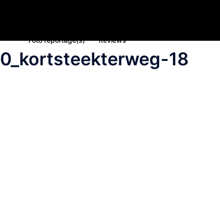
Home
Nieuws
Inschrijving deelname 2023
Spons
Foto reportage(s)
Reviews
0_kortsteekterweg-18