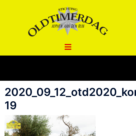
Spring
naar
inhoud
2020_09_12_otd2020_ko
19