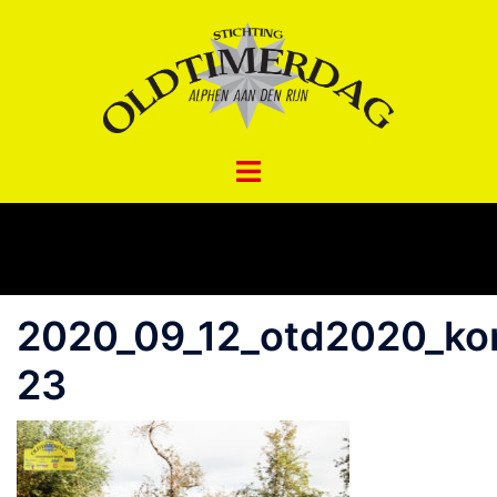
Spring
naar
inhoud
2020_09_12_otd2020_ko
23