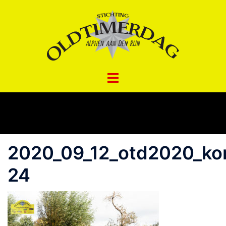
Spring
naar
inhoud
2020_09_12_otd2020_ko
24