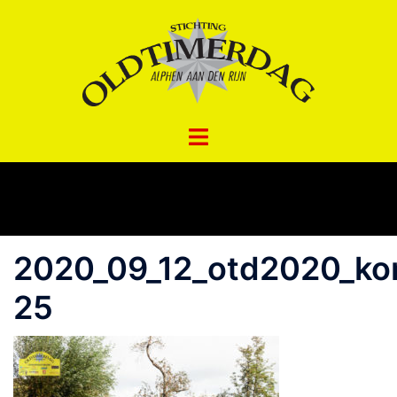
Spring
naar
inhoud
2020_09_12_otd2020_ko
25