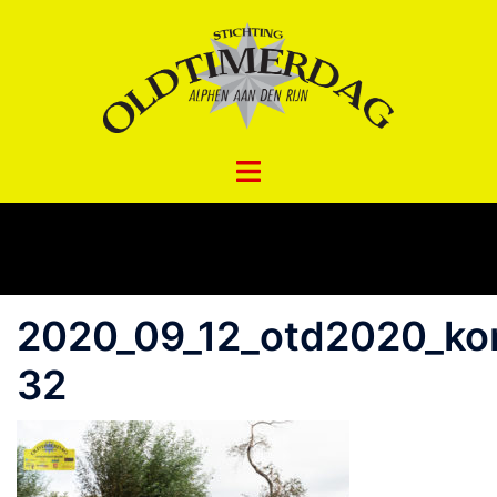
Spring
naar
inhoud
2020_09_12_otd2020_ko
32