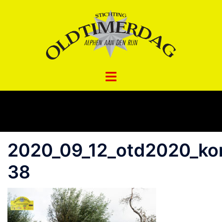
Spring
naar
inhoud
2020_09_12_otd2020_ko
38