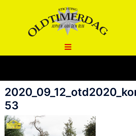
Spring
naar
inhoud
2020_09_12_otd2020_ko
53