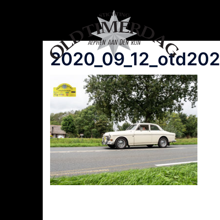
Spring
naar
inhoud
2020_09_12_otd202