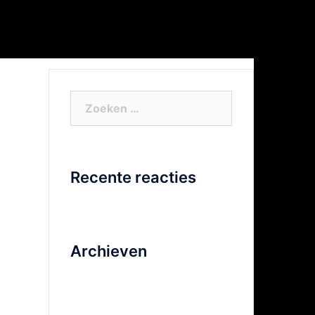
or Xtra info
Facebook
Video
Zoeken
naar:
Recente reacties
Archieven