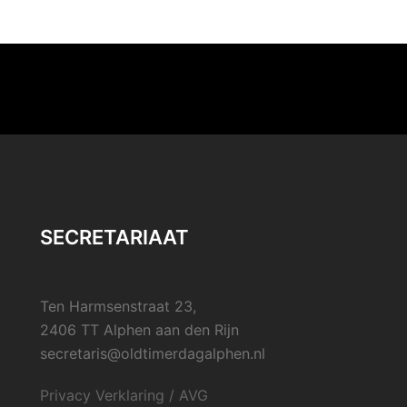
SECRETARIAAT
Ten Harmsenstraat 23,
2406 TT Alphen aan den Rijn
secretaris@oldtimerdagalphen.nl
Privacy Verklaring / AVG