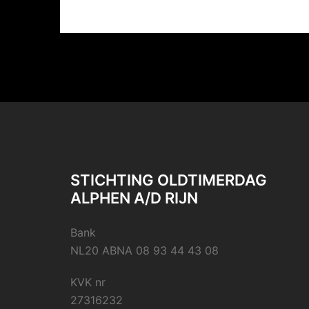
STICHTING OLDTIMERDAG
ALPHEN A/D RIJN
Bank
NL20 ABNA 08 93 44 43 08
KVK nr
27316232