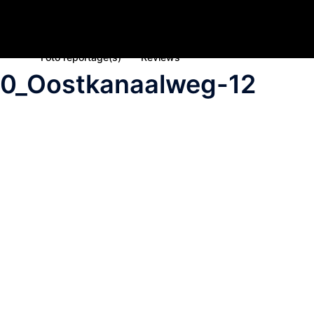
Home
Nieuws
Inschrijving deelname 2023
Spons
Foto reportage(s)
Reviews
0_Oostkanaalweg-12