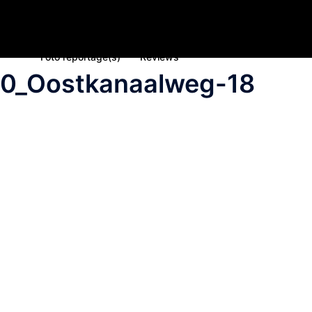
Home
Nieuws
Inschrijving deelname 2023
Spons
Foto reportage(s)
Reviews
0_Oostkanaalweg-18