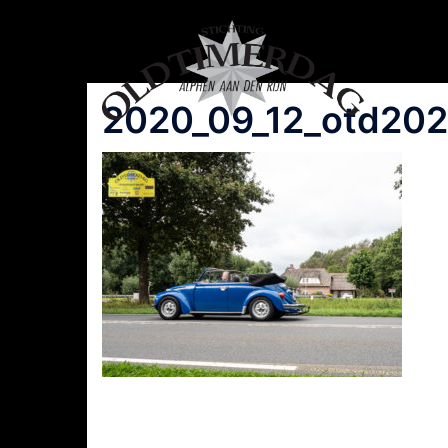
Spring
naar
inhoud
2020_09_12_otd202