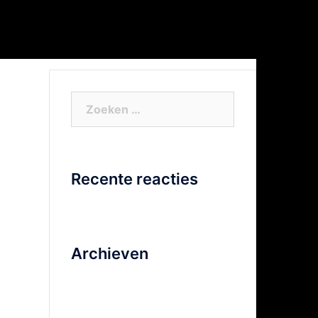
or Xtra info
Facebook
Video
Zoeken
naar:
Recente reacties
Archieven