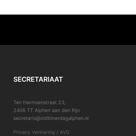
SECRETARIAAT
Ten Harmsenstraat 23,
2406 TT Alphen aan den Rijn
secretaris@oldtimerdagalphen.nl
Privacy Verklaring / AVG