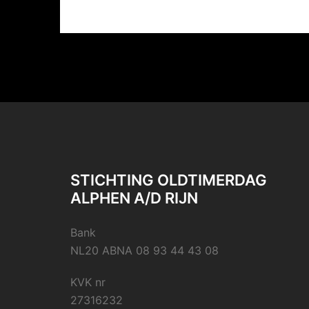
STICHTING OLDTIMERDAG
ALPHEN A/D RIJN
Bank
NL20 ABNA 08 93 44 43 08
KVK nr
27316232