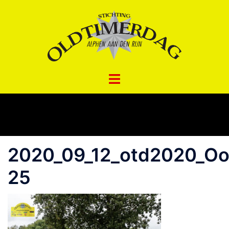
Spring
naar
inhoud
2020_09_12_otd2020_Oo
25