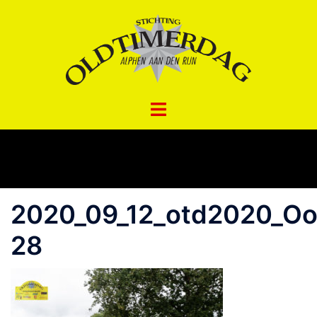
Spring
naar
inhoud
2020_09_12_otd2020_Oo
28