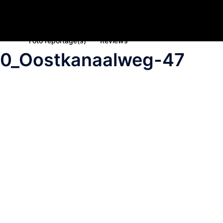
Home
Nieuws
Inschrijving deelname 2023
Spons
Foto reportage(s)
Reviews
20_Oostkanaalweg-47