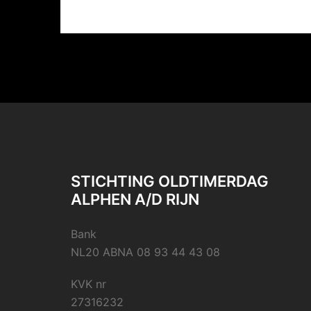
STICHTING OLDTIMERDAG
ALPHEN A/D RIJN
Bank
NL20 ABNA 08 93 44 43 08
KVK nr
27316232