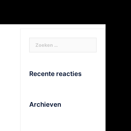
or Xtra info
Facebook
Video
Zoeken
naar:
Recente reacties
Archieven