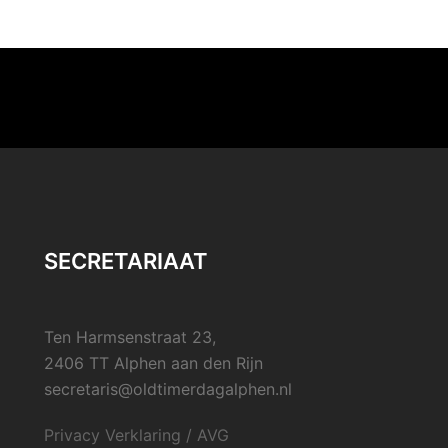
SECRETARIAAT
Ten Harmsenstraat 23,
2406 TT Alphen aan den Rijn
secretaris@oldtimerdagalphen.nl
Privacy Verklaring / AVG