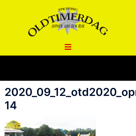
Spring
naar
inhoud
2020_09_12_otd2020_opr
14