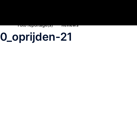
Home
Nieuws
Inschrijving deelname 2023
Spons
Foto reportage(s)
Reviews
0_oprijden-21