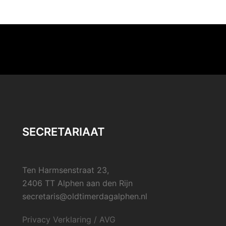
SECRETARIAAT
Ten Harmsenstraat 23,
2406 TT Alphen aan den Rijn
secretaris@oldtimerdagalphen.nl
Privacy Verklaring / AVG