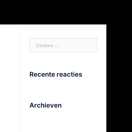
or Xtra info
Facebook
Video
Zoeken
naar:
Recente reacties
Archieven