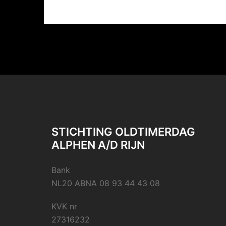
STICHTING OLDTIMERDAG
ALPHEN A/D RIJN
Bank
NL20 ABNA 08 93 44 43 08
KVK nr
27316232