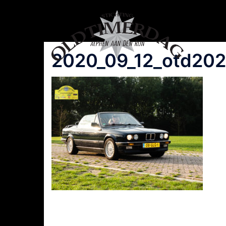
Spring
naar
inhoud
2020_09_12_otd202