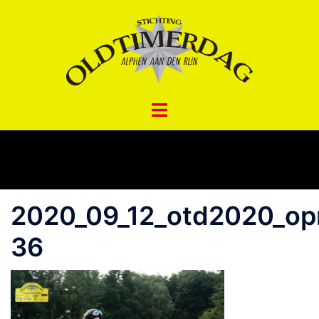
Spring
naar
inhoud
2020_09_12_otd2020_opr
36