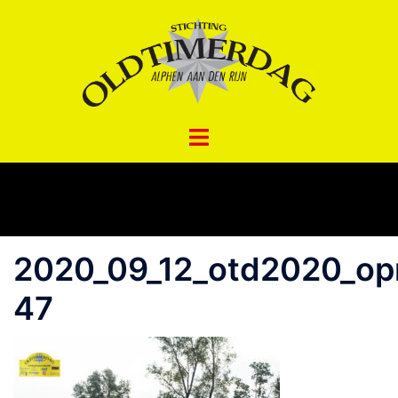
Spring
naar
inhoud
2020_09_12_otd2020_opr
47