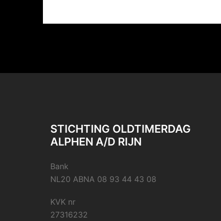
STICHTING OLDTIMERDAG
ALPHEN A/D RIJN
Bank
NL20 ABNA 08 93 44 43 08
KVK nr
27316232