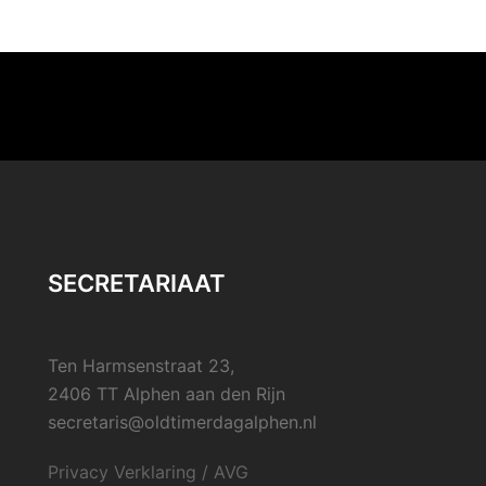
SECRETARIAAT
Ten Harmsenstraat 23,
2406 TT Alphen aan den Rijn
secretaris@oldtimerdagalphen.nl
Privacy Verklaring / AVG