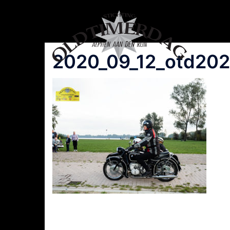
Spring
naar
inhoud
2020_09_12_otd202