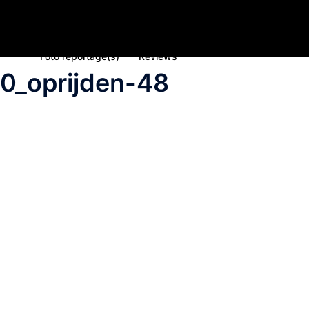
Home
Nieuws
Inschrijving deelname 2023
Spons
Foto reportage(s)
Reviews
0_oprijden-48