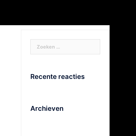
or Xtra info
Facebook
Video
Zoeken
naar:
Recente reacties
Archieven