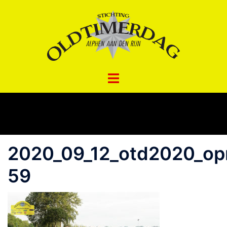
Spring
naar
inhoud
2020_09_12_otd2020_opr
59