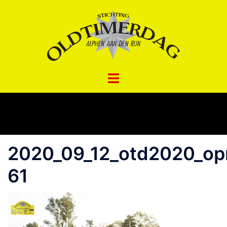
Spring
naar
inhoud
2020_09_12_otd2020_opr
61