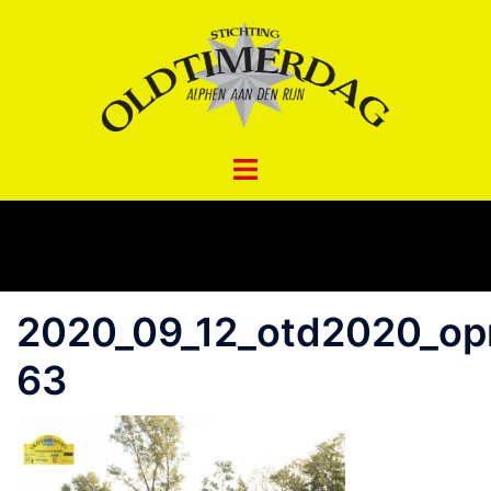
Spring
naar
inhoud
2020_09_12_otd2020_opr
63