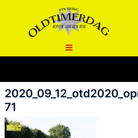
Spring
naar
inhoud
2020_09_12_otd2020_opr
71